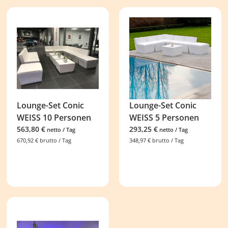
Lounge-Set Conic
Lounge-Set Conic
WEISS 10 Personen
WEISS 5 Personen
563,80
€
293,25
€
netto / Tag
netto / Tag
670,92
€
brutto / Tag
348,97
€
brutto / Tag