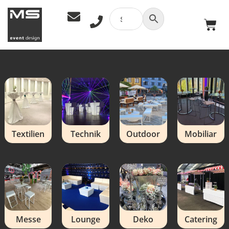
Textilien
Technik
Outdoor
Mobiliar
Messe
Lounge
Deko
Catering