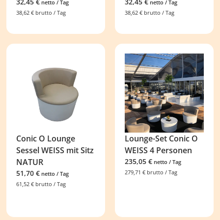
32,45
€
32,45
€
netto / Tag
netto / Tag
38,62
€
brutto / Tag
38,62
€
brutto / Tag
Conic O Lounge
Lounge-Set Conic O
Sessel WEISS mit Sitz
WEISS 4 Personen
NATUR
235,05
€
netto / Tag
51,70
€
279,71
€
brutto / Tag
netto / Tag
61,52
€
brutto / Tag