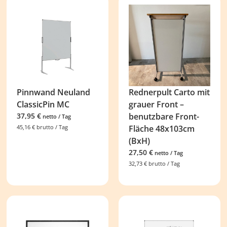
Pinnwand Neuland
Rednerpult Carto mit
ClassicPin MC
grauer Front –
37,95
€
benutzbare Front-
netto / Tag
45,16
€
brutto / Tag
Fläche 48x103cm
(BxH)
27,50
€
netto / Tag
32,73
€
brutto / Tag