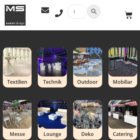
Textilien
Technik
Outdoor
Mobiliar
Messe
Lounge
Deko
Catering