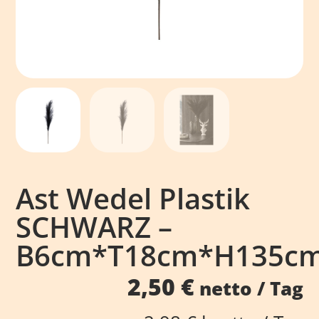
Ast Wedel Plastik
SCHWARZ –
B6cm*T18cm*H135c
2,50
€
netto / Tag