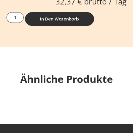
32,37
€
brutto / Tag
In Den Warenkorb
Ähnliche Produkte