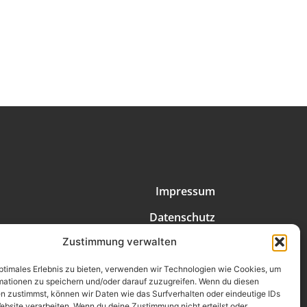
Impressum
Datenschutz
Zustimmung verwalten
Erklärung zur Barrierefreiheit
AGB
optimales Erlebnis zu bieten, verwenden wir Technologien wie Cookies, um
mationen zu speichern und/oder darauf zuzugreifen. Wenn du diesen
n zustimmst, können wir Daten wie das Surfverhalten oder eindeutige IDs
Widerrufsrecht
ebsite verarbeiten. Wenn du deine Zustimmung nicht erteilst oder