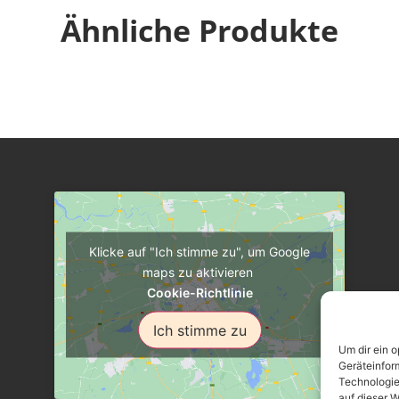
Ähnliche Produkte
Klicke auf "Ich stimme zu", um Google
maps zu aktivieren
Cookie-Richtlinie
Ich stimme zu
Um dir ein 
Geräteinfor
Technologie
auf dieser W