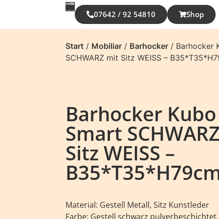
07642 / 92 54810
Shop
Start
/
Mobiliar
/
Barhocker
/ Barhocker 
SCHWARZ mit Sitz WEISS – B35*T35*H
Barhocker Kubo
Smart SCHWARZ
Sitz WEISS –
B35*T35*H79c
Material: Gestell Metall, Sitz Kunstleder
Farbe: Gestell schwarz pulverbeschichtet,