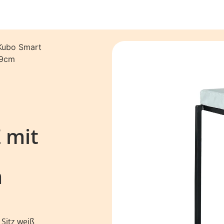
Kubo Smart
79cm
 mit
m
 Sitz weiß