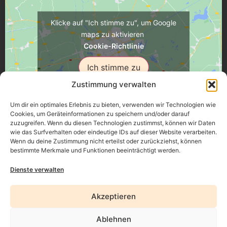
Klicke auf "Ich stimme zu", um Google
maps zu aktivieren
Cookie-Richtlinie
Ich stimme zu
Zustimmung verwalten
Um dir ein optimales Erlebnis zu bieten, verwenden wir Technologien wie
Cookies, um Geräteinformationen zu speichern und/oder darauf
zuzugreifen. Wenn du diesen Technologien zustimmst, können wir Daten
Üsenberger Strasse 11, 79346 Endingen a.K.
wie das Surfverhalten oder eindeutige IDs auf dieser Website verarbeiten.
Wenn du deine Zustimmung nicht erteilst oder zurückziehst, können
bestimmte Merkmale und Funktionen beeinträchtigt werden.
Impressum
Dienste verwalten
Datenschutz
Akzeptieren
Erklärung zur Barrierefreiheit
Ablehnen
AGB