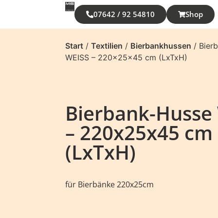
07642 / 92 54810
Shop
Start
/
Textilien
/
Bierbankhussen
/ Bier
WEISS – 220x25x45 cm (LxTxH)
Bierbank-Husse
– 220x25x45 cm
(LxTxH)
für Bierbänke 220x25cm