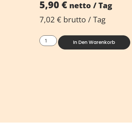
5,90
€
netto / Tag
7,02
€
brutto / Tag
In Den Warenkorb