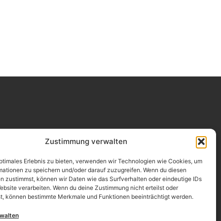
Impressum
Zustimmung verwalten
Datenschutz
optimales Erlebnis zu bieten, verwenden wir Technologien wie Cookies, um
mationen zu speichern und/oder darauf zuzugreifen. Wenn du diesen
Erklärung zur Barrierefreiheit
n zustimmst, können wir Daten wie das Surfverhalten oder eindeutige IDs
ebsite verarbeiten. Wenn du deine Zustimmung nicht erteilst oder
AGB
t, können bestimmte Merkmale und Funktionen beeinträchtigt werden.
Widerrufsrecht
rwalten