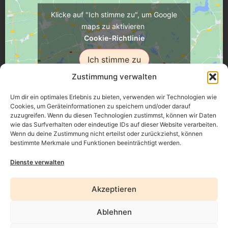
Klicke auf "Ich stimme zu", um Google
maps zu aktivieren
Cookie-Richtlinie
Ich stimme zu
Zustimmung verwalten
Um dir ein optimales Erlebnis zu bieten, verwenden wir Technologien wie
Cookies, um Geräteinformationen zu speichern und/oder darauf
zuzugreifen. Wenn du diesen Technologien zustimmst, können wir Daten
Üsenberger Strasse 11, 79346 Endingen a.K.
wie das Surfverhalten oder eindeutige IDs auf dieser Website verarbeiten.
Wenn du deine Zustimmung nicht erteilst oder zurückziehst, können
bestimmte Merkmale und Funktionen beeinträchtigt werden.
Impressum
Dienste verwalten
Datenschutz
Akzeptieren
Erklärung zur Barrierefreiheit
Ablehnen
AGB