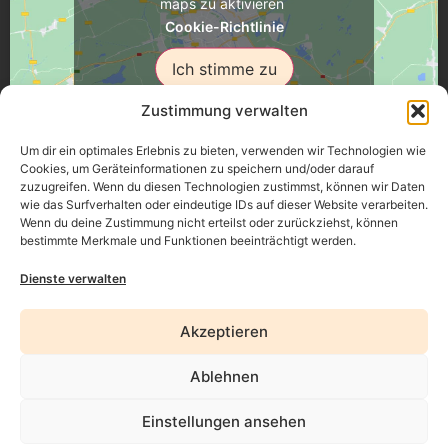
maps zu aktivieren
Cookie-Richtlinie
Ich stimme zu
Zustimmung verwalten
Um dir ein optimales Erlebnis zu bieten, verwenden wir Technologien wie
Cookies, um Geräteinformationen zu speichern und/oder darauf
zuzugreifen. Wenn du diesen Technologien zustimmst, können wir Daten
Üsenberger Strasse 11, 79346 Endingen a.K.
wie das Surfverhalten oder eindeutige IDs auf dieser Website verarbeiten.
Wenn du deine Zustimmung nicht erteilst oder zurückziehst, können
bestimmte Merkmale und Funktionen beeinträchtigt werden.
Impressum
Dienste verwalten
Datenschutz
Akzeptieren
Erklärung zur Barrierefreiheit
Ablehnen
AGB
Widerrufsrecht
Einstellungen ansehen