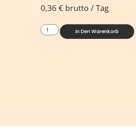
0,36
€
brutto / Tag
In Den Warenkorb