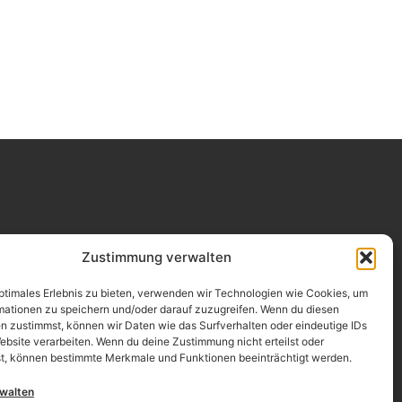
Impressum
Zustimmung verwalten
Datenschutz
optimales Erlebnis zu bieten, verwenden wir Technologien wie Cookies, um
mationen zu speichern und/oder darauf zuzugreifen. Wenn du diesen
Erklärung zur Barrierefreiheit
n zustimmst, können wir Daten wie das Surfverhalten oder eindeutige IDs
ebsite verarbeiten. Wenn du deine Zustimmung nicht erteilst oder
AGB
t, können bestimmte Merkmale und Funktionen beeinträchtigt werden.
Widerrufsrecht
rwalten