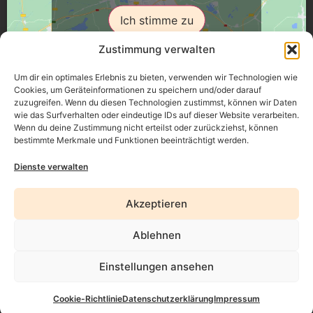
Ich stimme zu
Zustimmung verwalten
Um dir ein optimales Erlebnis zu bieten, verwenden wir Technologien wie
Cookies, um Geräteinformationen zu speichern und/oder darauf
zuzugreifen. Wenn du diesen Technologien zustimmst, können wir Daten
Üsenberger Strasse 11, 79346 Endingen a.K.
wie das Surfverhalten oder eindeutige IDs auf dieser Website verarbeiten.
Wenn du deine Zustimmung nicht erteilst oder zurückziehst, können
bestimmte Merkmale und Funktionen beeinträchtigt werden.
Impressum
Dienste verwalten
Datenschutz
Akzeptieren
Erklärung zur Barrierefreiheit
Ablehnen
AGB
Widerrufsrecht
Einstellungen ansehen
Cookie-Richtlinie
Datenschutzerklärung
Impressum