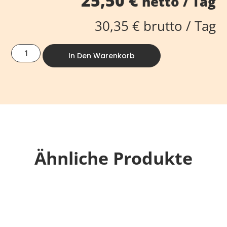
25,50
€
netto / Tag
30,35
€
brutto / Tag
In Den Warenkorb
Ähnliche Produkte