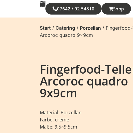
07642 / 92 54810
Shop
Start
/
Catering
/
Porzellan
/ Fingerfood-
Arcoroc quadro 9x9cm
Fingerfood-Tell
Arcoroc quadro
9x9cm
Material: Porzellan
Farbe: creme
Maße: 9,5×9,5cm