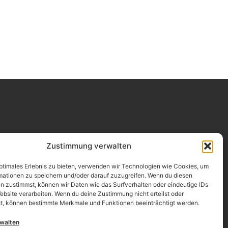
Impressum
Zustimmung verwalten
Datenschutz
optimales Erlebnis zu bieten, verwenden wir Technologien wie Cookies, um
mationen zu speichern und/oder darauf zuzugreifen. Wenn du diesen
Erklärung zur Barrierefreiheit
n zustimmst, können wir Daten wie das Surfverhalten oder eindeutige IDs
ebsite verarbeiten. Wenn du deine Zustimmung nicht erteilst oder
AGB
t, können bestimmte Merkmale und Funktionen beeinträchtigt werden.
Widerrufsrecht
rwalten