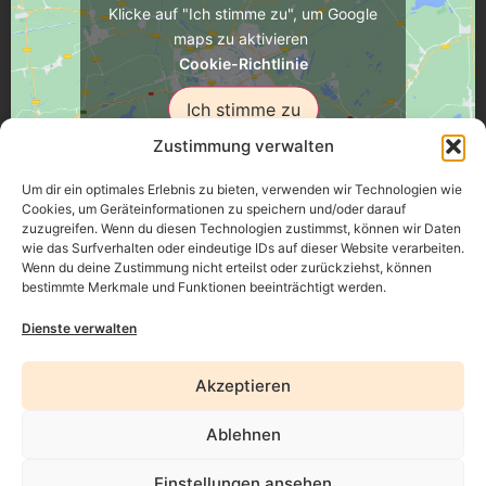
Klicke auf "Ich stimme zu", um Google
maps zu aktivieren
Cookie-Richtlinie
Ich stimme zu
Zustimmung verwalten
Um dir ein optimales Erlebnis zu bieten, verwenden wir Technologien wie
Cookies, um Geräteinformationen zu speichern und/oder darauf
zuzugreifen. Wenn du diesen Technologien zustimmst, können wir Daten
Üsenberger Strasse 11, 79346 Endingen a.K.
wie das Surfverhalten oder eindeutige IDs auf dieser Website verarbeiten.
Wenn du deine Zustimmung nicht erteilst oder zurückziehst, können
bestimmte Merkmale und Funktionen beeinträchtigt werden.
Impressum
Dienste verwalten
Datenschutz
Akzeptieren
Erklärung zur Barrierefreiheit
Ablehnen
AGB
Einstellungen ansehen