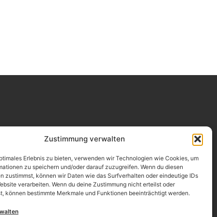
Impressum
Zustimmung verwalten
Datenschutz
optimales Erlebnis zu bieten, verwenden wir Technologien wie Cookies, um
mationen zu speichern und/oder darauf zuzugreifen. Wenn du diesen
Erklärung zur Barrierefreiheit
n zustimmst, können wir Daten wie das Surfverhalten oder eindeutige IDs
ebsite verarbeiten. Wenn du deine Zustimmung nicht erteilst oder
AGB
t, können bestimmte Merkmale und Funktionen beeinträchtigt werden.
Widerrufsrecht
rwalten