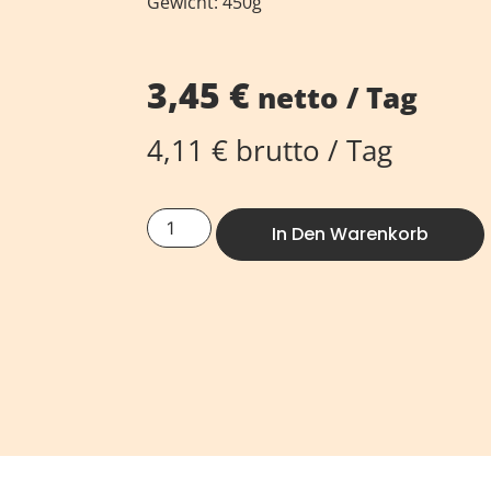
Gewicht: 450g
3,45
€
netto / Tag
4,11
€
brutto / Tag
In Den Warenkorb