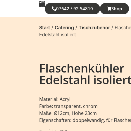
07642 / 92 54810
Shop
Start
/
Catering
/
Tischzubehör
/ Flasch
Edelstahl isoliert
Flaschenkühler
Edelstahl isolier
Material: Acryl
Farbe: transparent, chrom
Maße: Ø12cm, Höhe 23cm
Eigenschaften: doppelwandig, für Flaschen