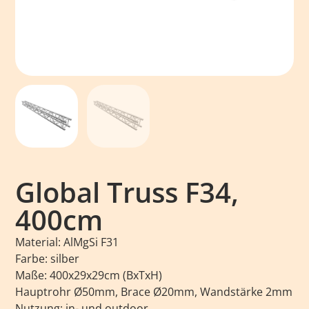
Global Truss F34,
400cm
Material: AlMgSi F31
Farbe: silber
Maße: 400x29x29cm (BxTxH)
Hauptrohr Ø50mm, Brace Ø20mm, Wandstärke 2mm
Nutzung: in- und outdoor