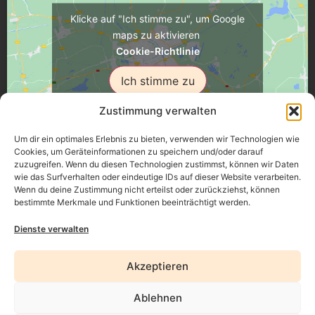
Klicke auf "Ich stimme zu", um Google
maps zu aktivieren
Cookie-Richtlinie
Ich stimme zu
Zustimmung verwalten
Um dir ein optimales Erlebnis zu bieten, verwenden wir Technologien wie
Cookies, um Geräteinformationen zu speichern und/oder darauf
zuzugreifen. Wenn du diesen Technologien zustimmst, können wir Daten
Üsenberger Strasse 11, 79346 Endingen a.K.
wie das Surfverhalten oder eindeutige IDs auf dieser Website verarbeiten.
Wenn du deine Zustimmung nicht erteilst oder zurückziehst, können
bestimmte Merkmale und Funktionen beeinträchtigt werden.
Impressum
Dienste verwalten
Datenschutz
Akzeptieren
Erklärung zur Barrierefreiheit
Ablehnen
AGB