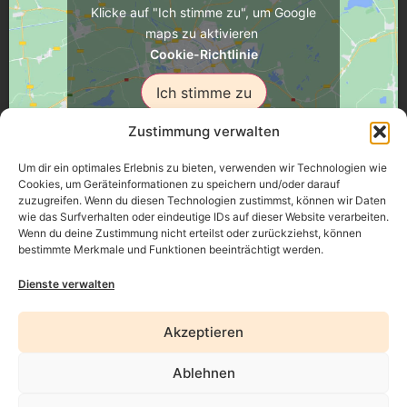
Klicke auf "Ich stimme zu", um Google
maps zu aktivieren
Cookie-Richtlinie
Ich stimme zu
Zustimmung verwalten
Um dir ein optimales Erlebnis zu bieten, verwenden wir Technologien wie
Cookies, um Geräteinformationen zu speichern und/oder darauf
zuzugreifen. Wenn du diesen Technologien zustimmst, können wir Daten
Üsenberger Strasse 11, 79346 Endingen a.K.
wie das Surfverhalten oder eindeutige IDs auf dieser Website verarbeiten.
Wenn du deine Zustimmung nicht erteilst oder zurückziehst, können
bestimmte Merkmale und Funktionen beeinträchtigt werden.
Impressum
Dienste verwalten
Datenschutz
Akzeptieren
Erklärung zur Barrierefreiheit
Ablehnen
AGB