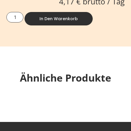
4,17
€
brutto / Tag
In Den Warenkorb
Ähnliche Produkte