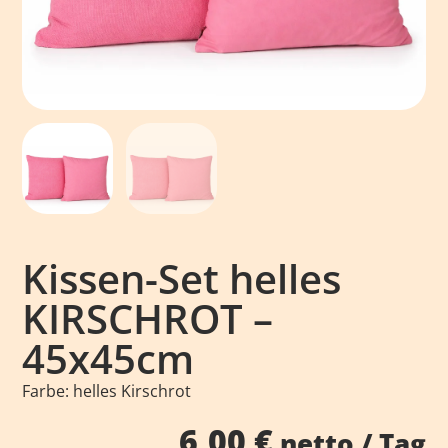
Kissen-Set helles
KIRSCHROT –
45x45cm
Farbe: helles Kirschrot
6,00
€
netto / Tag