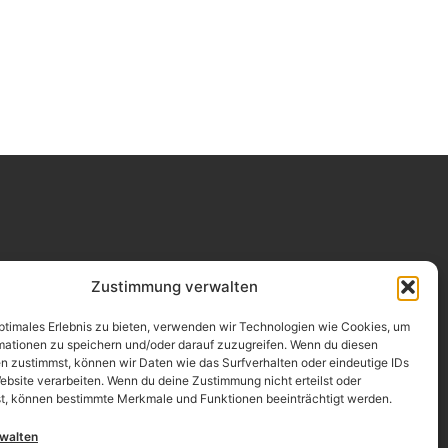
Impressum
Zustimmung verwalten
Datenschutz
optimales Erlebnis zu bieten, verwenden wir Technologien wie Cookies, um
mationen zu speichern und/oder darauf zuzugreifen. Wenn du diesen
Erklärung zur Barrierefreiheit
n zustimmst, können wir Daten wie das Surfverhalten oder eindeutige IDs
ebsite verarbeiten. Wenn du deine Zustimmung nicht erteilst oder
AGB
t, können bestimmte Merkmale und Funktionen beeinträchtigt werden.
Widerrufsrecht
rwalten