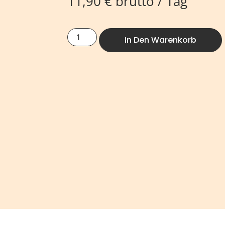
11,90
€
brutto / Tag
In Den Warenkorb