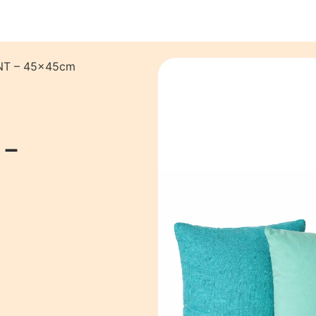
INT – 45x45cm
 –