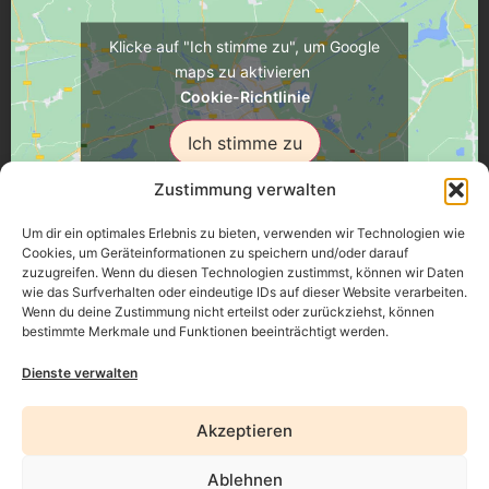
Klicke auf "Ich stimme zu", um Google
maps zu aktivieren
Cookie-Richtlinie
Ich stimme zu
Zustimmung verwalten
Um dir ein optimales Erlebnis zu bieten, verwenden wir Technologien wie
Cookies, um Geräteinformationen zu speichern und/oder darauf
zuzugreifen. Wenn du diesen Technologien zustimmst, können wir Daten
Üsenberger Strasse 11, 79346 Endingen a.K.
wie das Surfverhalten oder eindeutige IDs auf dieser Website verarbeiten.
Wenn du deine Zustimmung nicht erteilst oder zurückziehst, können
bestimmte Merkmale und Funktionen beeinträchtigt werden.
Impressum
Dienste verwalten
Datenschutz
Akzeptieren
Erklärung zur Barrierefreiheit
Ablehnen
AGB