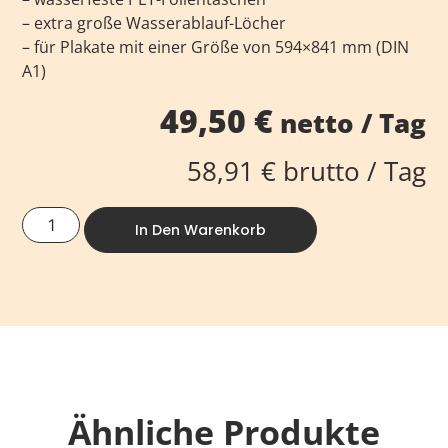
– extra große Wasserablauf-Löcher
– für Plakate mit einer Größe von 594×841 mm (DIN
A1)
49,50
€
netto / Tag
58,91
€
brutto / Tag
In Den Warenkorb
Ähnliche Produkte