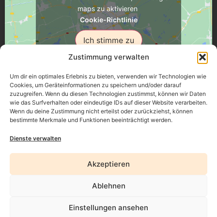
maps zu aktivieren
Cookie-Richtlinie
Ich stimme zu
Zustimmung verwalten
Um dir ein optimales Erlebnis zu bieten, verwenden wir Technologien wie
Cookies, um Geräteinformationen zu speichern und/oder darauf
zuzugreifen. Wenn du diesen Technologien zustimmst, können wir Daten
Üsenberger Strasse 11, 79346 Endingen a.K.
wie das Surfverhalten oder eindeutige IDs auf dieser Website verarbeiten.
Wenn du deine Zustimmung nicht erteilst oder zurückziehst, können
bestimmte Merkmale und Funktionen beeinträchtigt werden.
Impressum
Dienste verwalten
Datenschutz
Akzeptieren
Erklärung zur Barrierefreiheit
Ablehnen
AGB
Einstellungen ansehen
Widerrufsrecht