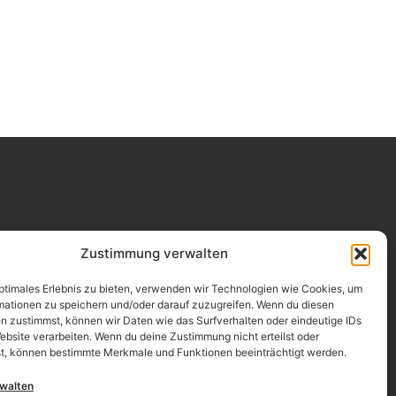
Impressum
Zustimmung verwalten
Datenschutz
optimales Erlebnis zu bieten, verwenden wir Technologien wie Cookies, um
mationen zu speichern und/oder darauf zuzugreifen. Wenn du diesen
Erklärung zur Barrierefreiheit
n zustimmst, können wir Daten wie das Surfverhalten oder eindeutige IDs
ebsite verarbeiten. Wenn du deine Zustimmung nicht erteilst oder
AGB
t, können bestimmte Merkmale und Funktionen beeinträchtigt werden.
Widerrufsrecht
rwalten