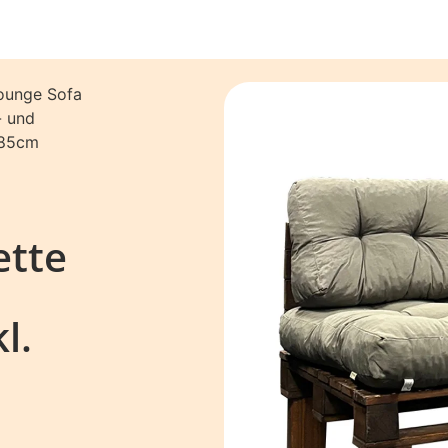
ounge Sofa
- und
H85cm
ette
l.