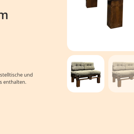
cm
istelltische und
s enthalten.