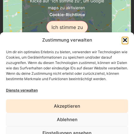
Klicke auf "Ich stimme zu", um Google
maps zu aktivieren
Cookie-Richtlinie
Ich stimme zu
Zustimmung verwalten
Um dir ein optimales Erlebnis zu bieten, verwenden wir Technologien wie
Cookies, um Geräteinformationen zu speichern und/oder darauf
zuzugreifen. Wenn du diesen Technologien zustimmst, können wir Daten
Üsenberger Strasse 11, 79346 Endingen a.K.
wie das Surfverhalten oder eindeutige IDs auf dieser Website verarbeiten.
Wenn du deine Zustimmung nicht erteilst oder zurückziehst, können
bestimmte Merkmale und Funktionen beeinträchtigt werden.
Impressum
Dienste verwalten
Datenschutz
Akzeptieren
Erklärung zur Barrierefreiheit
Ablehnen
AGB
Widerrufsrecht
Einstellungen ansehen