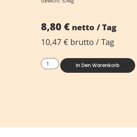
Gewicht: 5,4kg
8,80
€
netto / Tag
10,47
€
brutto / Tag
In Den Warenkorb