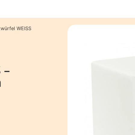
zwürfel WEISS
 –
m