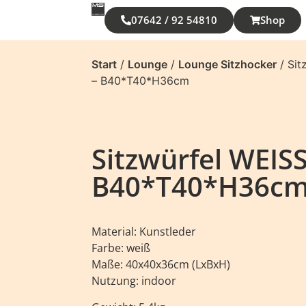
07642 / 92 54810
Shop
Start
/
Lounge
/
Lounge Sitzhocker
/ Sit
– B40*T40*H36cm
Sitzwürfel WEISS
B40*T40*H36c
Material: Kunstleder
Farbe: weiß
Maße: 40x40x36cm (LxBxH)
Nutzung: indoor