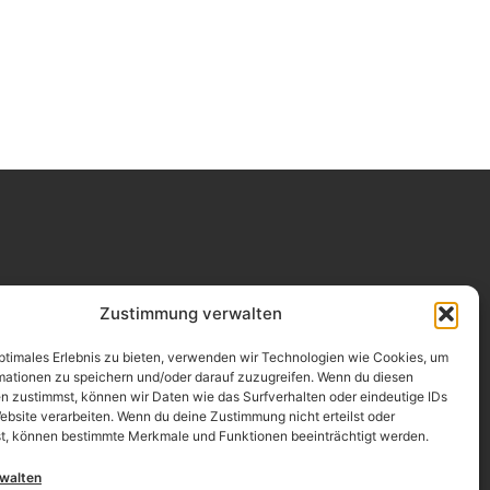
Impressum
Zustimmung verwalten
Datenschutz
optimales Erlebnis zu bieten, verwenden wir Technologien wie Cookies, um
mationen zu speichern und/oder darauf zuzugreifen. Wenn du diesen
Erklärung zur Barrierefreiheit
n zustimmst, können wir Daten wie das Surfverhalten oder eindeutige IDs
ebsite verarbeiten. Wenn du deine Zustimmung nicht erteilst oder
AGB
t, können bestimmte Merkmale und Funktionen beeinträchtigt werden.
Widerrufsrecht
rwalten