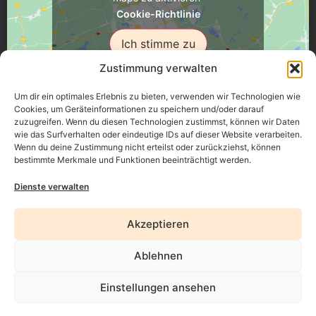
Cookie-Richtlinie
Ich stimme zu
Zustimmung verwalten
Um dir ein optimales Erlebnis zu bieten, verwenden wir Technologien wie
Cookies, um Geräteinformationen zu speichern und/oder darauf
zuzugreifen. Wenn du diesen Technologien zustimmst, können wir Daten
Üsenberger Strasse 11, 79346 Endingen a.K.
wie das Surfverhalten oder eindeutige IDs auf dieser Website verarbeiten.
Wenn du deine Zustimmung nicht erteilst oder zurückziehst, können
bestimmte Merkmale und Funktionen beeinträchtigt werden.
Impressum
Dienste verwalten
Datenschutz
Akzeptieren
Erklärung zur Barrierefreiheit
Ablehnen
AGB
Einstellungen ansehen
Widerrufsrecht