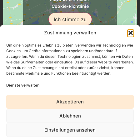
Cookie-Richtlinie
Ich stimme zu
Zustimmung verwalten
Um dir ein optimales Erlebnis zu bieten, verwenden wir Technologien wie
Cookies, um Geräteinformationen zu speichern und/oder darauf
zuzugreifen. Wenn du diesen Technologien zustimmst, können wir Daten
Üsenberger Strasse 11, 79346 Endingen a.K.
wie das Surfverhalten oder eindeutige IDs auf dieser Website verarbeiten.
Wenn du deine Zustimmung nicht erteilst oder zurückziehst, können
bestimmte Merkmale und Funktionen beeinträchtigt werden.
Impressum
Dienste verwalten
Datenschutz
Akzeptieren
Erklärung zur Barrierefreiheit
Ablehnen
AGB
Widerrufsrecht
Einstellungen ansehen