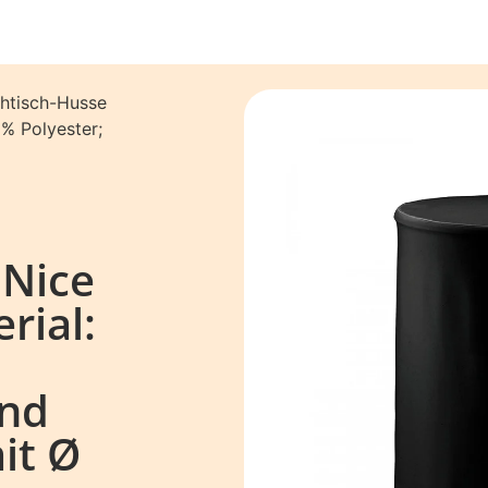
ehtisch-Husse
% Polyester;
 Nice
rial:
%
end
it Ø