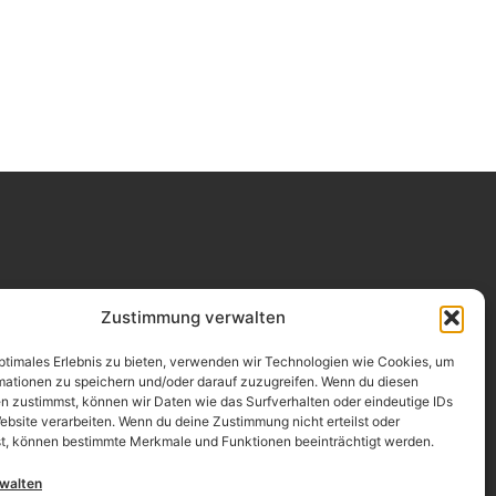
Impressum
Zustimmung verwalten
Datenschutz
optimales Erlebnis zu bieten, verwenden wir Technologien wie Cookies, um
mationen zu speichern und/oder darauf zuzugreifen. Wenn du diesen
Erklärung zur Barrierefreiheit
n zustimmst, können wir Daten wie das Surfverhalten oder eindeutige IDs
ebsite verarbeiten. Wenn du deine Zustimmung nicht erteilst oder
AGB
t, können bestimmte Merkmale und Funktionen beeinträchtigt werden.
Widerrufsrecht
rwalten