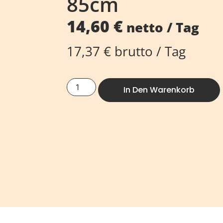
85cm
14,60
€
netto / Tag
17,37
€
brutto / Tag
In Den Warenkorb