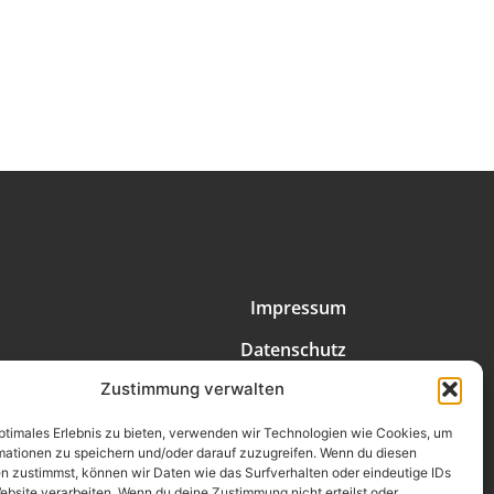
Impressum
Datenschutz
Zustimmung verwalten
Erklärung zur Barrierefreiheit
AGB
optimales Erlebnis zu bieten, verwenden wir Technologien wie Cookies, um
mationen zu speichern und/oder darauf zuzugreifen. Wenn du diesen
n zustimmst, können wir Daten wie das Surfverhalten oder eindeutige IDs
Widerrufsrecht
ebsite verarbeiten. Wenn du deine Zustimmung nicht erteilst oder