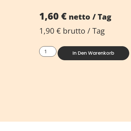
1,60
€
netto / Tag
1,90
€
brutto / Tag
In Den Warenkorb