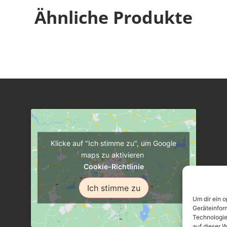
Ähnliche Produkte
Klicke auf "Ich stimme zu", um Google
maps zu aktivieren
Cookie-Richtlinie
Ich stimme zu
Um dir ein 
Geräteinfor
Technologie
auf dieser W