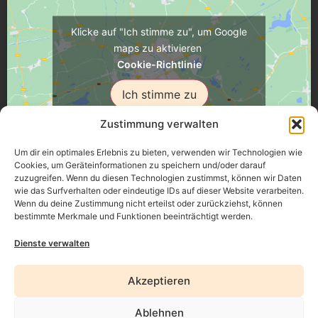
Klicke auf "Ich stimme zu", um Google
maps zu aktivieren
Cookie-Richtlinie
Ich stimme zu
Zustimmung verwalten
Um dir ein optimales Erlebnis zu bieten, verwenden wir Technologien wie
Cookies, um Geräteinformationen zu speichern und/oder darauf
zuzugreifen. Wenn du diesen Technologien zustimmst, können wir Daten
Üsenberger Strasse 11, 79346 Endingen a.K.
wie das Surfverhalten oder eindeutige IDs auf dieser Website verarbeiten.
Wenn du deine Zustimmung nicht erteilst oder zurückziehst, können
bestimmte Merkmale und Funktionen beeinträchtigt werden.
Impressum
Dienste verwalten
Datenschutz
Akzeptieren
Erklärung zur Barrierefreiheit
Ablehnen
AGB