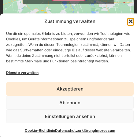
Zustimmung verwalten
Üsenberger Strasse 11, 79346 Endingen a.K.
Um dir ein optimales Erlebnis zu bieten, verwenden wir Technologien wie
Cookies, um Geräteinformationen zu speichern und/oder darauf
zuzugreifen. Wenn du diesen Technologien zustimmst, können wir Daten
wie das Surfverhalten oder eindeutige IDs auf dieser Website verarbeiten.
Impressum
Wenn du deine Zustimmung nicht erteilst oder zurückziehst, können
bestimmte Merkmale und Funktionen beeinträchtigt werden.
Datenschutz
Dienste verwalten
Erklärung zur Barrierefreiheit
Akzeptieren
AGB
Widerrufsrecht
Ablehnen
Einstellungen ansehen
Cookie-Richtlinie
Datenschutzerklärung
Impressum