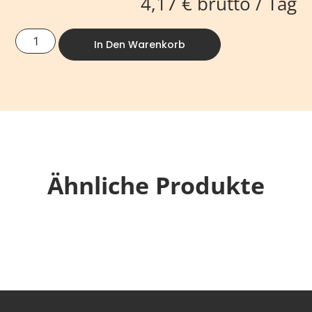
4,17
€
brutto / Tag
In Den Warenkorb
Ähnliche Produkte