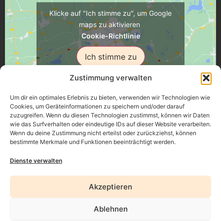
Klicke auf "Ich stimme zu", um Google
maps zu aktivieren
Cookie-Richtlinie
Ich stimme zu
Zustimmung verwalten
Um dir ein optimales Erlebnis zu bieten, verwenden wir Technologien wie
Cookies, um Geräteinformationen zu speichern und/oder darauf
zuzugreifen. Wenn du diesen Technologien zustimmst, können wir Daten
Üsenberger Strasse 11, 79346 Endingen a.K.
wie das Surfverhalten oder eindeutige IDs auf dieser Website verarbeiten.
Wenn du deine Zustimmung nicht erteilst oder zurückziehst, können
bestimmte Merkmale und Funktionen beeinträchtigt werden.
Impressum
Dienste verwalten
Datenschutz
Akzeptieren
Erklärung zur Barrierefreiheit
Ablehnen
AGB