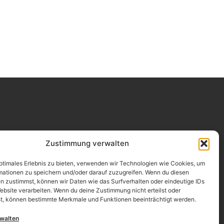
Impressum
Zustimmung verwalten
Datenschutz
optimales Erlebnis zu bieten, verwenden wir Technologien wie Cookies, um
mationen zu speichern und/oder darauf zuzugreifen. Wenn du diesen
Erklärung zur Barrierefreiheit
n zustimmst, können wir Daten wie das Surfverhalten oder eindeutige IDs
ebsite verarbeiten. Wenn du deine Zustimmung nicht erteilst oder
AGB
t, können bestimmte Merkmale und Funktionen beeinträchtigt werden.
Widerrufsrecht
rwalten