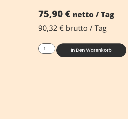
75,90
€
netto / Tag
90,32
€
brutto / Tag
In Den Warenkorb