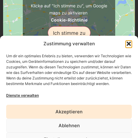
Klicke auf "Ich stimme zu", um Google
maps zu aktivieren
Cookie-Richtlinie
Ich stimme zu
Zustimmung verwalten
Um dir ein optimales Erlebnis zu bieten, verwenden wir Technologien wie
Cookies, um Geräteinformationen zu speichern und/oder darauf
zuzugreifen. Wenn du diesen Technologien zustimmst, können wir Daten
Üsenberger Strasse 11, 79346 Endingen a.K.
wie das Surfverhalten oder eindeutige IDs auf dieser Website verarbeiten.
Wenn du deine Zustimmung nicht erteilst oder zurückziehst, können
bestimmte Merkmale und Funktionen beeinträchtigt werden.
Impressum
Dienste verwalten
Datenschutz
Akzeptieren
Erklärung zur Barrierefreiheit
Ablehnen
AGB