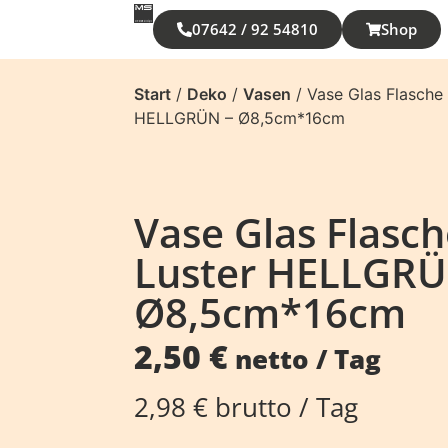
07642 / 92 54810
Shop
Start
/
Deko
/
Vasen
/ Vase Glas Flasche
HELLGRÜN – Ø8,5cm*16cm
Vase Glas Flasc
Luster HELLGRÜ
Ø8,5cm*16cm
2,50
€
netto / Tag
2,98
€
brutto / Tag