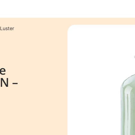
 Luster
he
N –