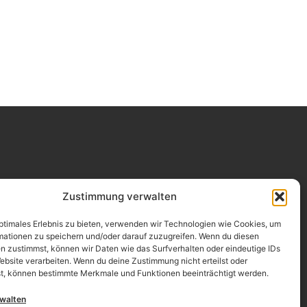
Impressum
Zustimmung verwalten
Datenschutz
optimales Erlebnis zu bieten, verwenden wir Technologien wie Cookies, um
mationen zu speichern und/oder darauf zuzugreifen. Wenn du diesen
Erklärung zur Barrierefreiheit
n zustimmst, können wir Daten wie das Surfverhalten oder eindeutige IDs
ebsite verarbeiten. Wenn du deine Zustimmung nicht erteilst oder
AGB
t, können bestimmte Merkmale und Funktionen beeinträchtigt werden.
Widerrufsrecht
rwalten