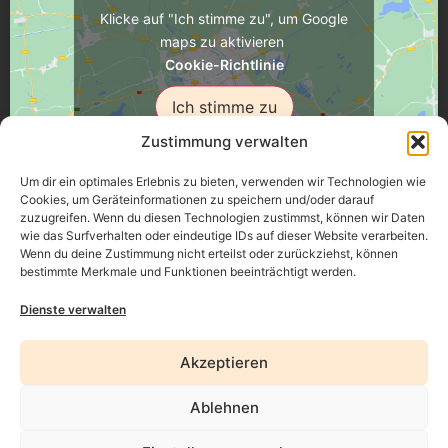
Klicke auf "Ich stimme zu", um Google
maps zu aktivieren
Cookie-Richtlinie
Ich stimme zu
Zustimmung verwalten
Um dir ein optimales Erlebnis zu bieten, verwenden wir Technologien wie
Cookies, um Geräteinformationen zu speichern und/oder darauf
zuzugreifen. Wenn du diesen Technologien zustimmst, können wir Daten
Üsenberger Strasse 11, 79346 Endingen a.K.
wie das Surfverhalten oder eindeutige IDs auf dieser Website verarbeiten.
Wenn du deine Zustimmung nicht erteilst oder zurückziehst, können
bestimmte Merkmale und Funktionen beeinträchtigt werden.
Impressum
Dienste verwalten
Datenschutz
Akzeptieren
Erklärung zur Barrierefreiheit
Ablehnen
AGB