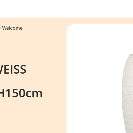
e Welcome
EISS
H150cm