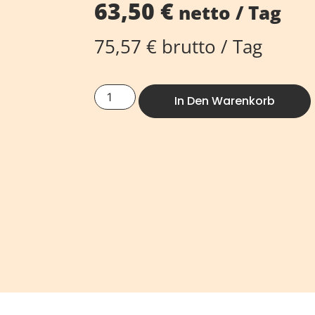
63,50
€
netto / Tag
75,57
€
brutto / Tag
In Den Warenkorb