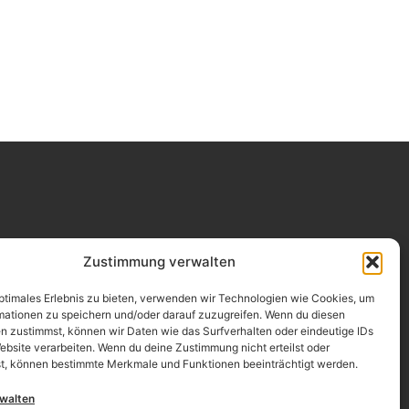
Impressum
Zustimmung verwalten
Datenschutz
optimales Erlebnis zu bieten, verwenden wir Technologien wie Cookies, um
mationen zu speichern und/oder darauf zuzugreifen. Wenn du diesen
Erklärung zur Barrierefreiheit
n zustimmst, können wir Daten wie das Surfverhalten oder eindeutige IDs
ebsite verarbeiten. Wenn du deine Zustimmung nicht erteilst oder
AGB
t, können bestimmte Merkmale und Funktionen beeinträchtigt werden.
Widerrufsrecht
rwalten