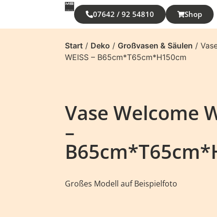
07642 / 92 54810
Shop
Start
/
Deko
/
Großvasen & Säulen
/ Vas
WEISS – B65cm*T65cm*H150cm
Vase Welcome W
–
B65cm*T65cm*
Großes Modell auf Beispielfoto