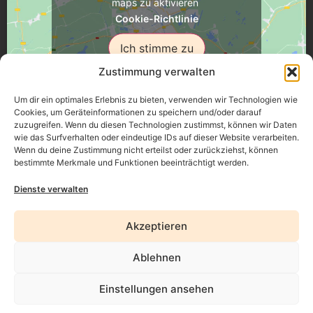
maps zu aktivieren
Cookie-Richtlinie
Ich stimme zu
Zustimmung verwalten
Um dir ein optimales Erlebnis zu bieten, verwenden wir Technologien wie
Cookies, um Geräteinformationen zu speichern und/oder darauf
zuzugreifen. Wenn du diesen Technologien zustimmst, können wir Daten
Üsenberger Strasse 11, 79346 Endingen a.K.
wie das Surfverhalten oder eindeutige IDs auf dieser Website verarbeiten.
Wenn du deine Zustimmung nicht erteilst oder zurückziehst, können
bestimmte Merkmale und Funktionen beeinträchtigt werden.
Impressum
Dienste verwalten
Datenschutz
Akzeptieren
Erklärung zur Barrierefreiheit
Ablehnen
AGB
Einstellungen ansehen
Widerrufsrecht