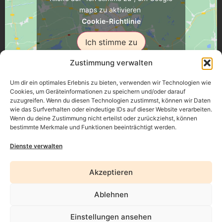
maps zu aktivieren
Cookie-Richtlinie
Ich stimme zu
Zustimmung verwalten
Um dir ein optimales Erlebnis zu bieten, verwenden wir Technologien wie
Cookies, um Geräteinformationen zu speichern und/oder darauf
zuzugreifen. Wenn du diesen Technologien zustimmst, können wir Daten
Üsenberger Strasse 11, 79346 Endingen a.K.
wie das Surfverhalten oder eindeutige IDs auf dieser Website verarbeiten.
Wenn du deine Zustimmung nicht erteilst oder zurückziehst, können
bestimmte Merkmale und Funktionen beeinträchtigt werden.
Impressum
Dienste verwalten
Datenschutz
Akzeptieren
Erklärung zur Barrierefreiheit
Ablehnen
AGB
Widerrufsrecht
Einstellungen ansehen