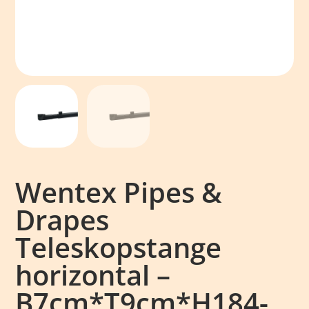
Wentex Pipes &
Drapes
Teleskopstange
horizontal –
B7cm*T9cm*H184-