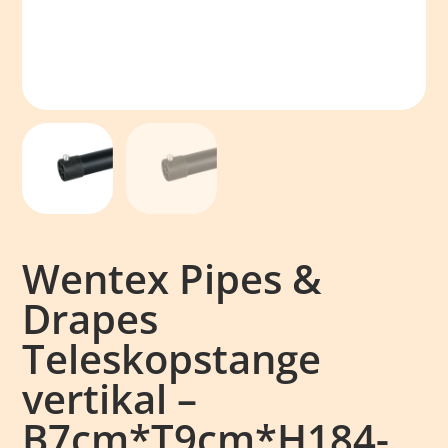
Wentex Pipes &
Drapes
Teleskopstange
vertikal –
B7cm*T9cm*H184-