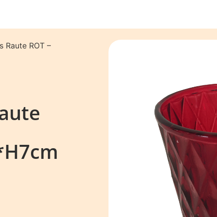
as Raute ROT –
Raute
*H7cm