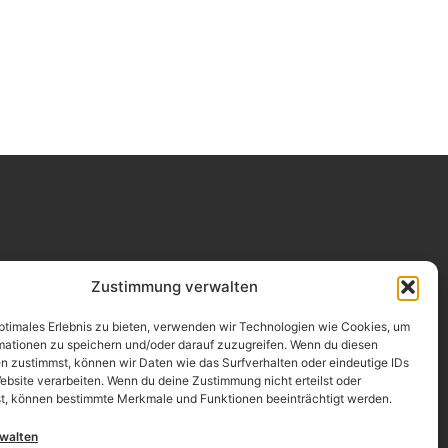
Impressum
Zustimmung verwalten
Datenschutz
optimales Erlebnis zu bieten, verwenden wir Technologien wie Cookies, um
mationen zu speichern und/oder darauf zuzugreifen. Wenn du diesen
Erklärung zur Barrierefreiheit
n zustimmst, können wir Daten wie das Surfverhalten oder eindeutige IDs
ebsite verarbeiten. Wenn du deine Zustimmung nicht erteilst oder
AGB
t, können bestimmte Merkmale und Funktionen beeinträchtigt werden.
Widerrufsrecht
rwalten