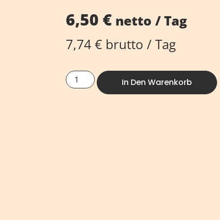
6,50
€
netto / Tag
7,74
€
brutto / Tag
In Den Warenkorb