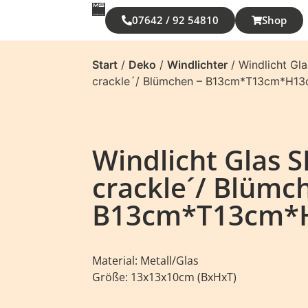
07642 / 92 54810
Shop
Start
/
Deko
/
Windlichter
/ Windlicht Gl
crackle´/ Blümchen – B13cm*T13cm*H1
Windlicht Glas 
crackle´/ Blümc
B13cm*T13cm*
Material: Metall/Glas
Größe: 13x13x10cm (BxHxT)