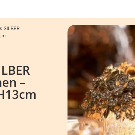
as SILBER
3cm
SILBER
hen –
H13cm