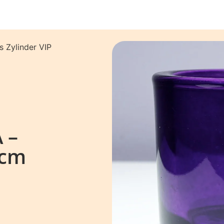
s Zylinder VIP
 –
9cm