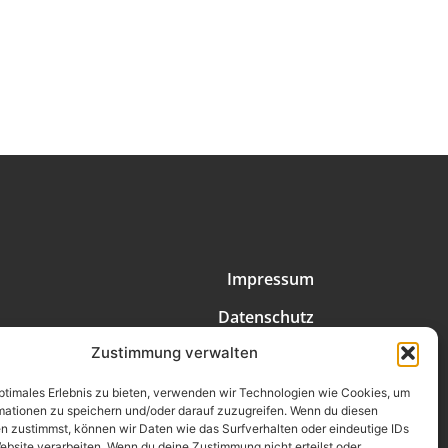
Impressum
Datenschutz
Zustimmung verwalten
Erklärung zur Barrierefreiheit
AGB
optimales Erlebnis zu bieten, verwenden wir Technologien wie Cookies, um
mationen zu speichern und/oder darauf zuzugreifen. Wenn du diesen
n zustimmst, können wir Daten wie das Surfverhalten oder eindeutige IDs
Widerrufsrecht
ebsite verarbeiten. Wenn du deine Zustimmung nicht erteilst oder