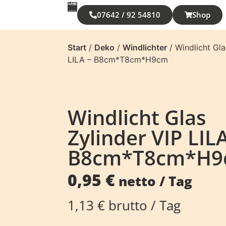
07642 / 92 54810
Shop
Start
/
Deko
/
Windlichter
/ Windlicht Gla
LILA – B8cm*T8cm*H9cm
Windlicht Glas
Zylinder VIP LILA
B8cm*T8cm*H
0,95
€
netto / Tag
1,13
€
brutto / Tag