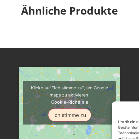
Ähnliche Produkte
Klicke auf "Ich stimme zu", um Google
maps zu aktivieren
Cookie-Richtlinie
Ich stimme zu
Um dir ein 
Geräteinfor
Technologie
auf dieser W