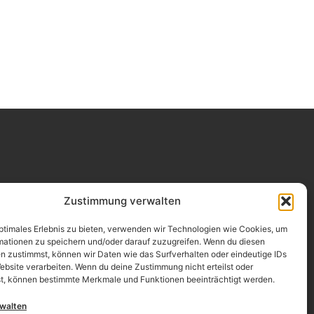
Impressum
Zustimmung verwalten
Datenschutz
optimales Erlebnis zu bieten, verwenden wir Technologien wie Cookies, um
mationen zu speichern und/oder darauf zuzugreifen. Wenn du diesen
Erklärung zur Barrierefreiheit
n zustimmst, können wir Daten wie das Surfverhalten oder eindeutige IDs
ebsite verarbeiten. Wenn du deine Zustimmung nicht erteilst oder
AGB
t, können bestimmte Merkmale und Funktionen beeinträchtigt werden.
Widerrufsrecht
rwalten