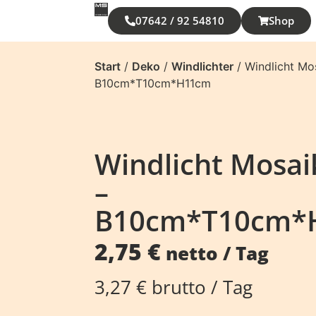
07642 / 92 54810
Shop
Start
/
Deko
/
Windlichter
/ Windlicht Mo
B10cm*T10cm*H11cm
Windlicht Mosai
–
B10cm*T10cm*
2,75
€
netto / Tag
3,27
€
brutto / Tag