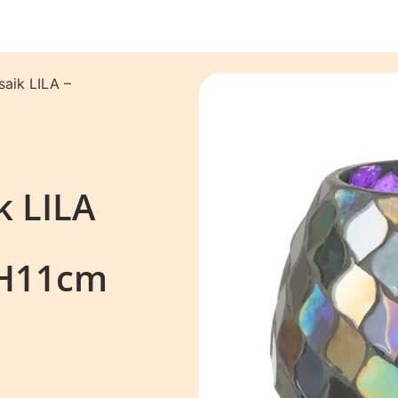
saik LILA –
k LILA
H11cm