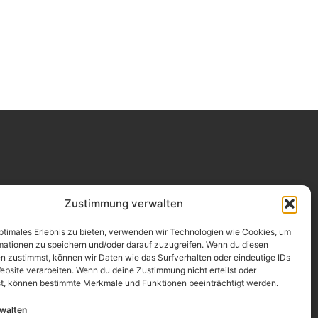
Impressum
Zustimmung verwalten
Datenschutz
optimales Erlebnis zu bieten, verwenden wir Technologien wie Cookies, um
mationen zu speichern und/oder darauf zuzugreifen. Wenn du diesen
Erklärung zur Barrierefreiheit
n zustimmst, können wir Daten wie das Surfverhalten oder eindeutige IDs
ebsite verarbeiten. Wenn du deine Zustimmung nicht erteilst oder
AGB
t, können bestimmte Merkmale und Funktionen beeinträchtigt werden.
Widerrufsrecht
rwalten