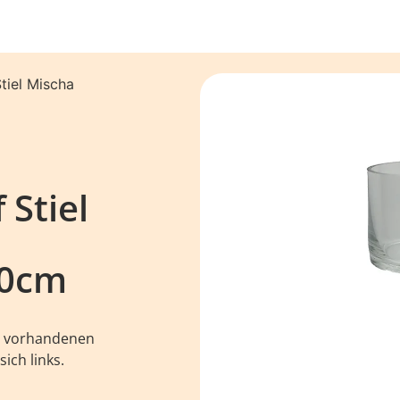
Stiel Mischa
 Stiel
0cm
le vorhandenen
ich links.