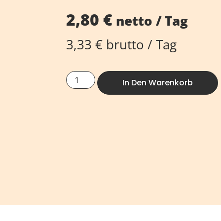
2,80
€
netto / Tag
3,33
€
brutto / Tag
In Den Warenkorb